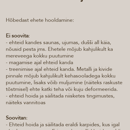
Hõbedast ehete hooldamine:
Ei soovita
:
- ehteid kandes saunas, ujumas, dušši all käia,
nõusid pesta jms. Ehetele mõjub kahjulikult ka
mereveega kokku puutumine
- magamise ajal ehteid kanda
- treenimise ajal ehteid kanda. Metalli ja kivide
pinnale mõjub kahjulikult kehasooladega kokku
puutumine, lisaks võib muljumine (näiteks raskuste
tõstmisel) ehte katki teha või kuju deformeerida.
- ehteid hoida ja säilitada niisketes tingimustes,
näiteks vannitoas
Soovitan
:
- Ehteid hoida ja säilitada eraldi karpides, kus igal