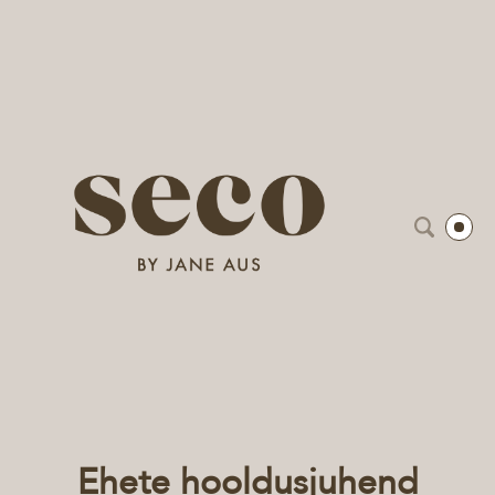
Ehete hooldusjuhend