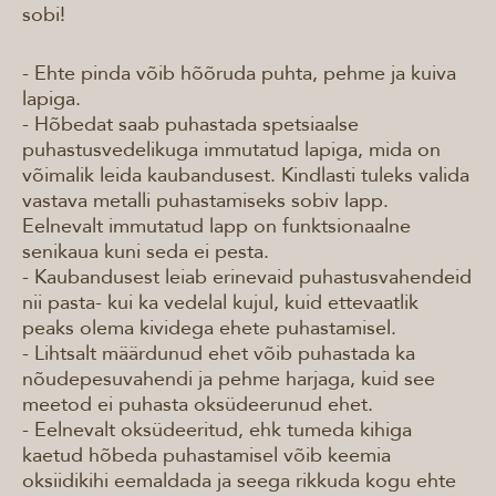
sobi!
- Ehte pinda võib hõõruda puhta, pehme ja kuiva
lapiga.
- Hõbedat saab puhastada spetsiaalse
puhastusvedelikuga immutatud lapiga, mida on
võimalik leida kaubandusest. Kindlasti tuleks valida
vastava metalli puhastamiseks sobiv lapp.
Eelnevalt immutatud lapp on funktsionaalne
senikaua kuni seda ei pesta.
- Kaubandusest leiab erinevaid puhastusvahendeid
nii pasta- kui ka vedelal kujul, kuid ettevaatlik
peaks olema kividega ehete puhastamisel.
- Lihtsalt määrdunud ehet võib puhastada ka
nõudepesuvahendi ja pehme harjaga, kuid see
meetod ei puhasta oksüdeerunud ehet.
- Eelnevalt oksüdeeritud, ehk tumeda kihiga
kaetud hõbeda puhastamisel võib keemia
oksiidikihi eemaldada ja seega rikkuda kogu ehte