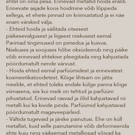
ehtel on oma pesa. Erinevad metallid hoida eraldi.
Erinevate asjade koos hoidmine võib lõppeda
sellega, et ehete pinnad on kriimustatud ja ei näe
enam värsked välja.
- Ehteid hoida ja säilitada otsesest
päikesevalgusest ja liigsest niiskusest eemal.
Parimad tingimused on pimedus ja kuivus.
Niiskuses ja soojuses hõbe oksüdeerub ning päike
võib erinevaid ehtekive pleegitada ning kahjustada
pöördumatult nende värvust.
- Hoida ehted eemal parfüümidest ja erinevatest
kosmeetikatoodetest. Kõige lihtsam on jätta
meelde, et ehted tuleks endale külge panna kõige
viimasena, siis kui meik on tehtud ja parfüüm
pihustatud. Erinevad rasvad ja õlid kahjustavad nii
metalli kui ka kivide pinda. Parfüümid kahjustavad
pöördumatult mageveepärleid.
- Vältida tugevaid ja järske painutusi. Ehe on küll
metallist, kuid selle painutamine võib deformeerida
ehte kuju ning väiksemad metalliosad võivad ka