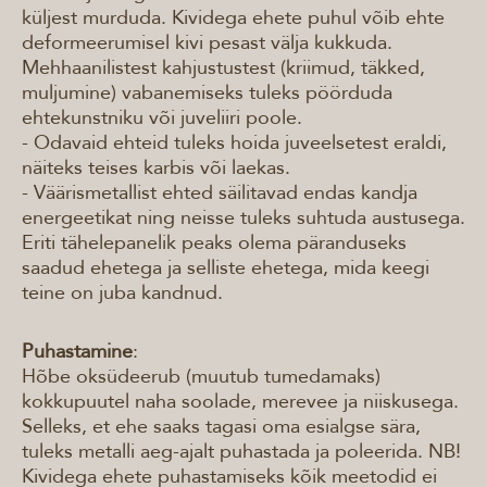
küljest murduda. Kividega ehete puhul võib ehte
deformeerumisel kivi pesast välja kukkuda.
Mehhaanilistest kahjustustest (kriimud, täkked,
muljumine) vabanemiseks tuleks pöörduda
ehtekunstniku või juveliiri poole.
- Odavaid ehteid tuleks hoida juveelsetest eraldi,
näiteks teises karbis või laekas.
- Väärismetallist ehted säilitavad endas kandja
energeetikat ning neisse tuleks suhtuda austusega.
Eriti tähelepanelik peaks olema päranduseks
saadud ehetega ja selliste ehetega, mida keegi
teine on juba kandnud.
Puhastamine
:
Hõbe oksüdeerub (muutub tumedamaks)
kokkupuutel naha soolade, merevee ja niiskusega.
Selleks, et ehe saaks tagasi oma esialgse sära,
tuleks metalli aeg-ajalt puhastada ja poleerida. NB!
Kividega ehete puhastamiseks kõik meetodid ei