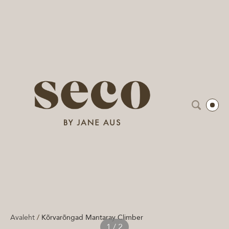
Avaleht
/
Kõrvarõngad Mantaray Climber
1 / 2