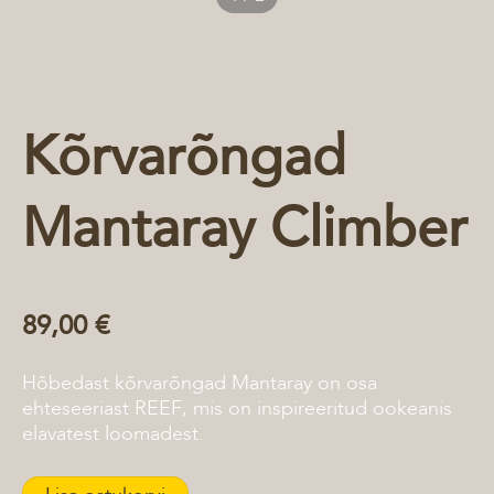
Kõrvarõngad
Mantaray Climber
89,00 €
Hõbedast kõrvarõngad Mantaray on osa
ehteseeriast REEF, mis on inspireeritud ookeanis
elavatest loomadest.