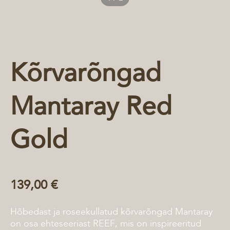
Kõrvarõngad
Mantaray Red
Gold
139,00 €
Hõbedast ja roseekullatud kõrvarõngad Mantaray
on osa ehteseeriast REEF, mis on inspireeritud