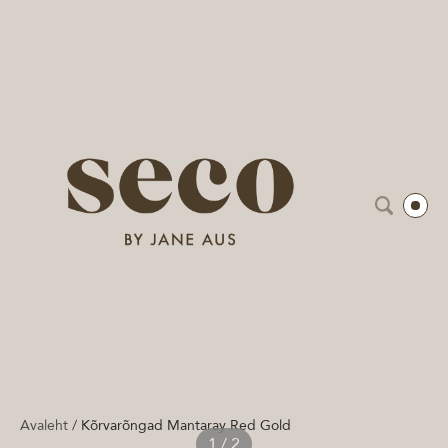
Avaleht
/
Kõrvarõngad Mantaray Red Gold
1 / 2