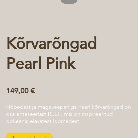
Kõrvarõngad
Pearl Pink
149,00 €
Hõbedast ja mageveepärliga Pearl kõrvarõngad on
osa ehteseeriast REEF, mis on inspireeritud
ookeanis elavatest loomadest.