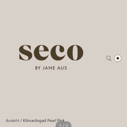
Avaleht
/
Kõrvarõngad Pearl Pink
1 / 2