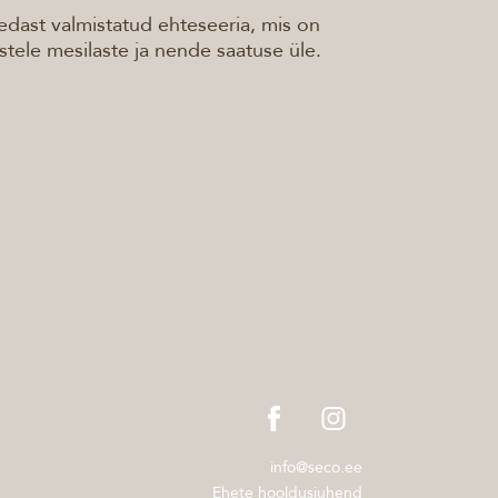
dast valmistatud ehteseeria, mis on
stele mesilaste ja nende saatuse üle.
info@seco.ee
Ehete hooldusjuhend