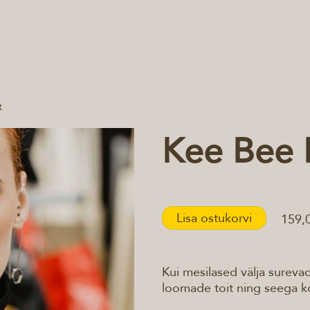
t
Kee Bee 
Lisa ostukorvi
159,
Kui mesilased välja sureva
loomade toit ning seega 