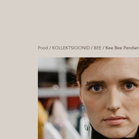
Pood
/
KOLLEKTSIOONID
/
BEE
/
Kee Bee Pendan