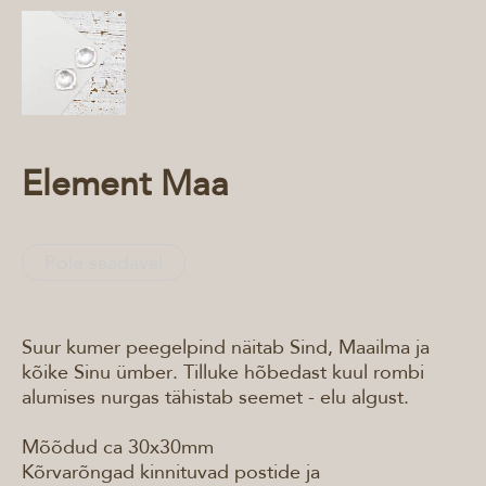
Element Maa
Pole saadaval
Suur kumer peegelpind näitab Sind, Maailma ja
kõike Sinu ümber. Tilluke hõbedast kuul rombi
alumises nurgas tähistab seemet - elu algust.
Mõõdud ca 30x30mm
Kõrvarõngad kinnituvad postide ja