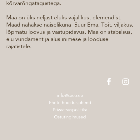
kõrvarõngatagustega.
Maa on üks neljast eluks vajalikust elemendist.
Maad nähakse naiselikuna- Suur Ema. Toit, viljakus,
lõpmatu loovus ja vastupidavus. Maa on stabiilsus,
elu vundament ja alus inimese ja looduse
rajatistele.
info@seco.ee
Ehete hooldusjuhend
Privaatsuspoliitika
Ostutingimused