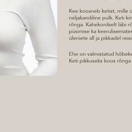
Kee koosneb ketist, mille 
neljakandiline pulk. Keti k
rõnga. Kahekordselt läbi 
püsimise ka keerulisemate
üleriiete all ja pikkadel reis
Ehe on valmistatud hõbeke
Keti pikkuseks koos rõnga