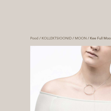
Pood
/
KOLLEKTSIOONID
/
MOON
/
Kee Full Moo