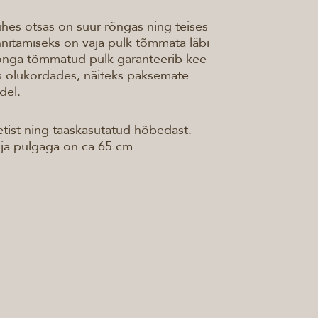
ühes otsas on suur rõngas ning teises
innitamiseks on vaja pulk tõmmata läbi
rõnga tõmmatud pulk garanteerib kee
s olukordades, näiteks paksemate
idel.
tist ning taaskasutatud hõbedast.
 ja pulgaga on ca 65 cm