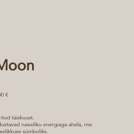
 Moon
00 €
itud täiskuust.
ustavad naiseliku energiaga ahela, mis
selikkuse sümboliks.