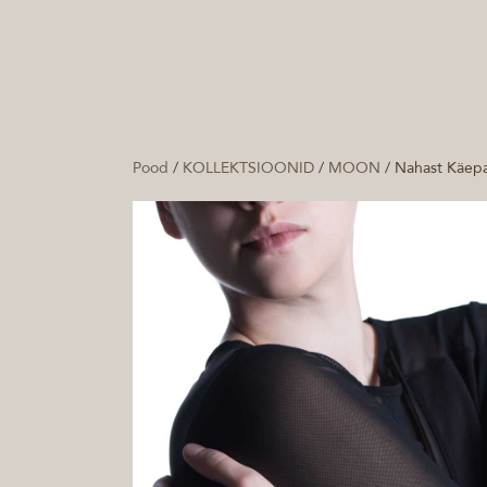
Pood
/
KOLLEKTSIOONID
/
MOON
/
Nahast Käepa