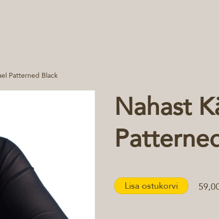
el Patterned Black
Nahast K
Patterne
Lisa ostukorvi
59,0