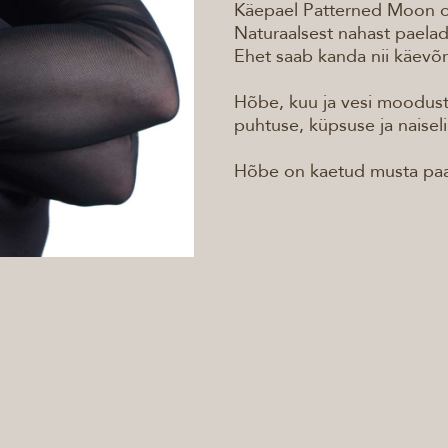
Käepael Patterned Moon on
Naturaalsest nahast paela
Ehet saab kanda nii käevõr
Hõbe, kuu ja vesi moodust
puhtuse, küpsuse ja naisel
Hõbe on kaetud musta paa