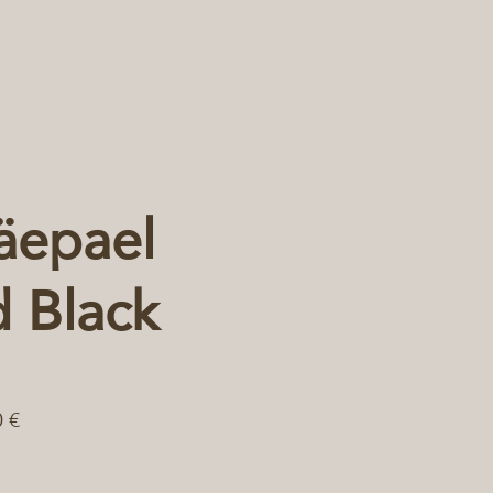
äepael
d Black
0 €