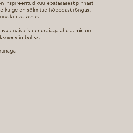
 inspireeritud kuu ebatasasest pinnast.
de külge on sõlmitud hõbedast rõngas.
una kui ka kaelas.
avad naiseliku energiaga ahela, mis on
ikkuse sümboliks.
tinaga