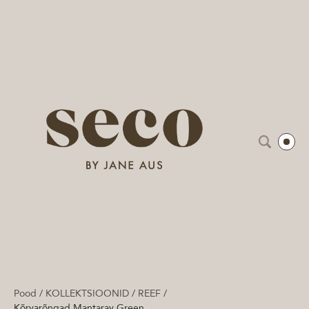
Pood
/
KOLLEKTSIOONID
/
REEF
/
Kõrvarõngad Mantaray Green