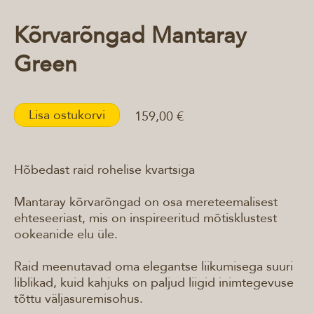
Kõrvarõngad Mantaray
Green
Lisa ostukorvi
159,00 €
Hõbedast raid rohelise kvartsiga
Mantaray kõrvarõngad on osa mereteemalisest
ehteseeriast, mis on inspireeritud mõtisklustest
ookeanide elu üle.
Raid meenutavad oma elegantse liikumisega suuri
liblikad, kuid kahjuks on paljud liigid inimtegevuse
tõttu väljasuremisohus.