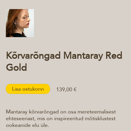
Kõrvarõngad Mantaray Red
Gold
Lisa ostukorvi
139,00 €
Mantaray kõrvarõngad on osa mereteemalisest
ehteseeriast, mis on inspireeritud mõtisklustest
ookeanide elu üle.