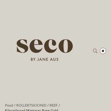
Pood
/
KOLLEKTSIOONID
/
REEF
/
Kõrvarõngad Mantaray Rose Gold