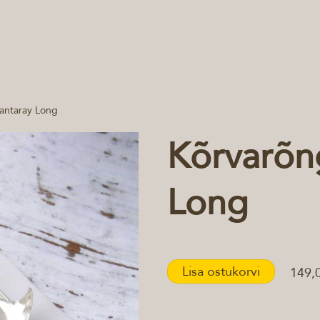
antaray Long
Kõrvarõn
Long
Lisa ostukorvi
149,