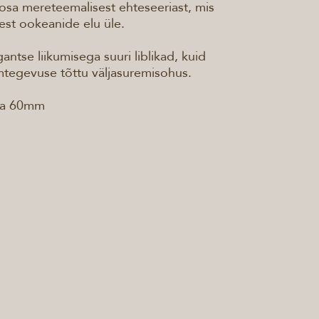
sa mereteemalisest ehteseeriast, mis
test ookeanide elu üle.
tse liikumisega suuri liblikad, kuid
imtegevuse tõttu väljasuremisohus.
 ca 60mm