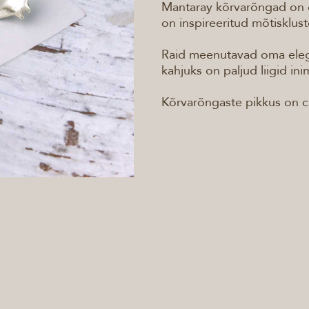
Mantaray kõrvarõngad on o
on inspireeritud mõtisklus
Raid meenutavad oma elegan
kahjuks on paljud liigid in
Kõrvarõngaste pikkus on