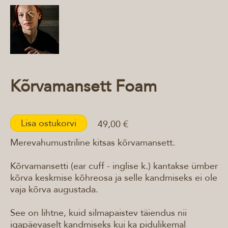
Kõrvamansett Foam
Lisa ostukorvi
49,00 €
Merevahumustriline kitsas kõrvamansett.
Kõrvamansetti (ear cuff - inglise k.) kantakse ümber
kõrva keskmise kõhreosa ja selle kandmiseks ei ole
vaja kõrva augustada.
See on lihtne, kuid silmapaistev täiendus nii
igapäevaselt kandmiseks kui ka pidulikemal